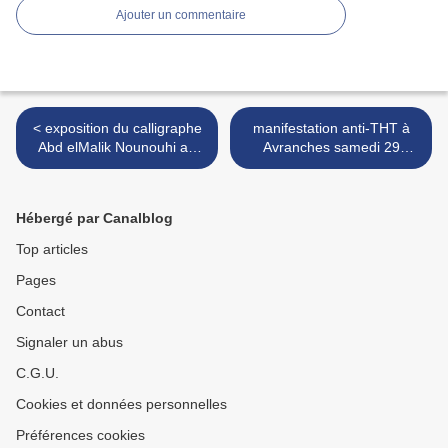
Ajouter un commentaire
< exposition du calligraphe
manifestation anti-THT à
Abd elMalik Nounouhi au
Avranches samedi 29
Scriptorial d'Avranches (50)
septembre 2012 - photos et
- 14 sept. / 30 déc. 2012
vidéo >
Hébergé par Canalblog
Top articles
Pages
Contact
Signaler un abus
C.G.U.
Cookies et données personnelles
Préférences cookies