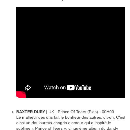
BAXTER DURY
| UK · Prince Of Tears (Pias) · 00H00
Le malheur des uns fait le bonheur des autres, dit-on. C‘est
ainsi un douloureux chagrin d‘amour qui a inspiré le
sublime « Prince of Tears », cinquième album du dandy