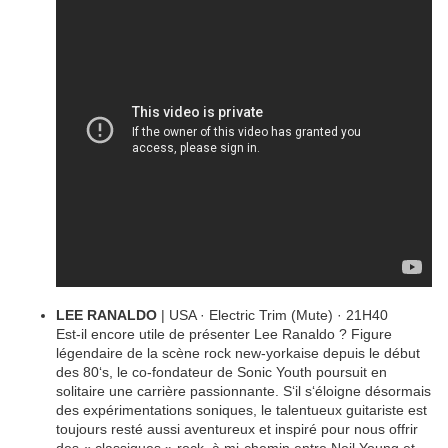
LEE RANALDO
| USA · Electric Trim (Mute) · 21H40
Est-il encore utile de présenter Lee Ranaldo ? Figure
légendaire de la scène rock new-yorkaise depuis le début
des 80‘s, le co-fondateur de Sonic Youth poursuit en
solitaire une carrière passionnante. S‘il s‘éloigne désormais
des expérimentations soniques, le talentueux guitariste est
toujours resté aussi aventureux et inspiré pour nous offrir