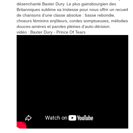
désenchanté Baxter Dury. Le plus gainsbourgien des
Britanniques sublime sa tristesse pour nous offrir un recueil
de chansons d‘une classe absolue : basse rebondie,
choeurs féminins enjôleurs, cordes somptueuses, mélodies
douces-amères et paroles pleines d‘auto-dérision.
vidéo : Baxter Dury - Prince Of Tears