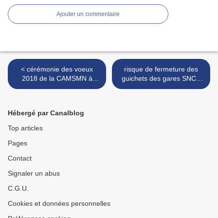
Ajouter un commentaire
< cérémonie des voeux
risque de fermeture des
2018 de la CAMSMN à
guichets des gares SNCF
Sartilly - vidéo
d'Avranches et de Villedieu
- création d'un collectif de
défense des usagers >
Hébergé par Canalblog
Top articles
Pages
Contact
Signaler un abus
C.G.U.
Cookies et données personnelles