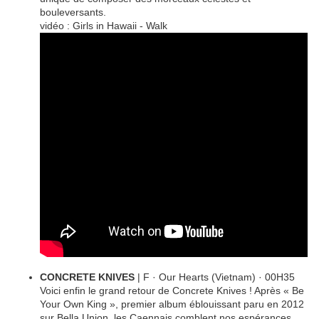
bouleversants.
vidéo : Girls in Hawaii - Walk
CONCRETE KNIVES
| F · Our Hearts (Vietnam) · 00H35
Voici enfin le grand retour de Concrete Knives ! Après « Be
Your Own King », premier album éblouissant paru en 2012
sur Bella Union, les Caennais comblent nos espérances