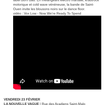
label Born Bad. En mélangeant electro martiale, krautrock
motorique et cold wave vénéneuse, la bande de Saint-
Ouen invite les blousons noirs sur le dance floor.
vidéo : Vox Low - Now We're Ready To Spend
VENDREDI 23 FÉVRIER
LA NOUVELLE VAGUE
| Rue des Acadiens Saint-Malo