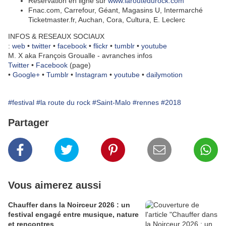
Réservation en ligne sur
www.laroutedurock.com
Fnac.com, Carrefour, Géant, Magasins U, Intermarché
Ticketmaster.fr, Auchan, Cora, Cultura, E. Leclerc
INFOS & RESEAUX SOCIAUX
:
web
•
twitter
•
facebook
•
flickr
•
tumblr
•
youtube
M. X aka François Groualle - avranches infos
Twitter
•
Facebook
(page)
•
Google+
•
Tumblr
•
Instagram
•
youtube
•
dailymotion
#festival
#la route du rock
#Saint-Malo
#rennes
#2018
Partager
Vous aimerez aussi
Chauffer dans la Noirceur 2026 : un
festival engagé entre musique, nature
et rencontres