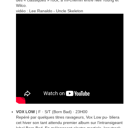
des « classiques » rock, à mi-chemin entre Neil Young et
Wilco.
vidéo : Lee Ranaldo - Uncle Skeleton
VOX LOW
| F · S/T (Born Bad) · 23H00
Repéré par quelques titres ravageurs, Vox Low pu- bliera
cet hiver son tant attendu premier album sur l‘intransigeant