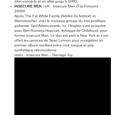
inter-concerts et en after jusqu‘à 5H00.
INSECURE MEN
| UK · Insecure Men (Fat Possum) ·
20H00
Après The Fat White Family (fidèles du festival) et
Warmduscher, voici le nouveau groupe du très prolifique
guitariste Saul Adamczewski. Ici, l‘Anglais s‘est acoquiné
avec Ben Romans-Hopcraft, échappé de Childhood, pour
former Insecure Men. Le duo est parti à New York et s‘est
offert les services de Sean Lennon pour enregistrer un
premier album oscillant entre rock toxique et pop
synthétique rétromoderne.
vidéo : Insecure Men - Teenage Toy