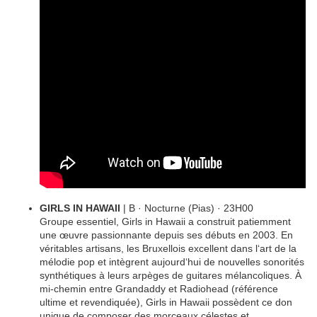
GIRLS IN HAWAII
| B · Nocturne (Pias) · 23H00
Groupe essentiel, Girls in Hawaii a construit patiemment
une œuvre passionnante depuis ses débuts en 2003. En
véritables artisans, les Bruxellois excellent dans l‘art de la
mélodie pop et intègrent aujourd‘hui de nouvelles sonorités
synthétiques à leurs arpèges de guitares mélancoliques. À
mi-chemin entre Grandaddy et Radiohead (référence
ultime et revendiquée), Girls in Hawaii possèdent ce don
unique de composer des morceaux célestes et