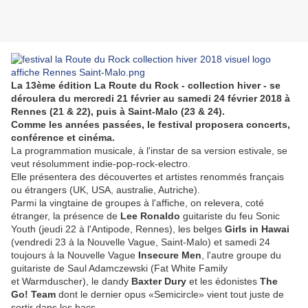
La 13ème édition La Route du Rock - collection hiver - se
déroulera du mercredi 21 février au samedi 24 février 2018 à
Rennes (21 & 22), puis à Saint-Malo (23 & 24).
Comme les années passées, le festival proposera concerts,
conférence et cinéma.
La programmation musicale, à l'instar de sa version estivale, se
veut résolumment indie-pop-rock-electro.
Elle présentera des découvertes et artistes renommés français
ou étrangers (
UK, USA, australie, Autriche).
Parmi la vingtaine de groupes à l'affiche, on relevera, coté
étranger, la présence de
Lee Ronaldo
guitariste du feu Sonic
Youth (jeudi 22 à l'Antipode, Rennes), les belges
Girls in Hawai
(vendredi 23 à la Nouvelle Vague, Saint-Malo) et samedi 24
toujours à la Nouvelle Vague
Insecure Men
, l'autre groupe du
guitariste de Saul Adamczewski (Fat White Family
et Warmduscher), le dandy
Baxter Dury
et les édonistes
The
Go! Team
dont le dernier opus «Semicircle» vient tout juste de
sortir dans les bacs.