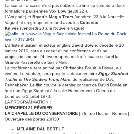
La scène française n'est pas oubliée. Le line-up comptera deux
formations
parisiennes
Vox Low
(jeudi 22 à
L'Antipode) et
Bryan's Magic Tears
(vendredi 23 à la Nouvelle
Vague) et un groupe normand avec les
Concrete
Knives
(vendredi 23 à la Nouvelle Vague).
L'artiste musicien et acteur anglais
David Bowie
, décédé le 10
janvier 2016, sera au coeur d'une conférence et d'une
projection samedi 24 février après-midi à l'espace culturel la
Grande Passerelle de Saint-Malo.
La conférence sera animé par Christophe Brault.
A l'issue,
au
cinéma Le Vauban, sera projeté le documentaire
Ziggy Stardust
Trailer & The Spiders From Mars
, du réalisateur de D.A.
Pennebaker. Le film couvre le dernier concert de David Bowie en
tant que Ziggy Stardust à la salle Hammersmith Odeon de
Londres le 3 juillet 1973.
LA PROGRAMMATION :
MERCREDI 21 FÉVRIER
LA CHAPELLE DU CONSERVATOIRE
| 26, rue Hoche · Rennes |
Ouverture des portes 20H30
MELAINE DALIBERT
| F