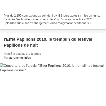
Plus de 2.150 connexions au soir du 3 avril! 2 jours après sa mise en ligne.
La vidéo "les bouilleurs de cru en colère" ou "non au calva tiré à 22°"
uploadée sur le site d'hébergement vidéo "dailymotion" cartonne sur
internet. Elle est maintenant disponible...
l'Effet Papillons 2010, le tremplin du festival
Papillons de nuit
Publié le 29/03/2010 à 00:00
Par
avranches infos