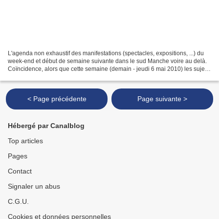
L'agenda non exhaustif des manifestations (spectacles, expositions, ...) du
week-end et début de semaine suivante dans le sud Manche voire au delà.
Coïncidence, alors que cette semaine (demain - jeudi 6 mai 2010) les sujets
de sa gracieuse majesté éliront...
< Page précédente
Page suivante >
Hébergé par Canalblog
Top articles
Pages
Contact
Signaler un abus
C.G.U.
Cookies et données personnelles