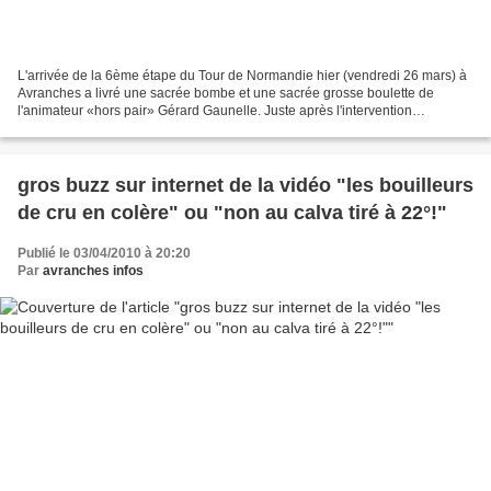
L'arrivée de la 6ème étape du Tour de Normandie hier (vendredi 26 mars) à
Avranches a livré une sacrée bombe et une sacrée grosse boulette de
l'animateur «hors pair» Gérard Gaunelle. Juste après l'intervention
émouvante du député-maire d'Avranches Guénhaël...
gros buzz sur internet de la vidéo "les bouilleurs
de cru en colère" ou "non au calva tiré à 22°!"
Publié le 03/04/2010 à 20:20
Par
avranches infos