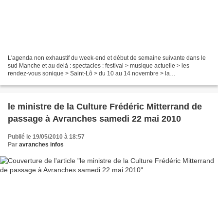
L'agenda non exhaustif du week-end et début de semaine suivante dans le
sud Manche et au delà : spectacles : festival > musique actuelle > les
rendez-vous sonique > Saint-Lô > du 10 au 14 novembre > la
programmation : Miossec, JP Nataf, Coeur de Pirate,...
le ministre de la Culture Frédéric Mitterrand de
passage à Avranches samedi 22 mai 2010
Publié le 19/05/2010 à 18:57
Par
avranches infos