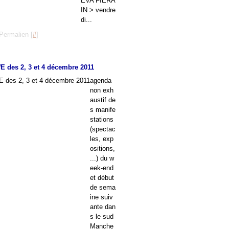
EVA FIERA
IN > vendre
di...
Permalien [
#
]
E des 2, 3 et 4 décembre 2011
agenda
non exh
austif de
s manife
stations
(spectac
les, exp
ositions,
...) du w
eek-end
et début
de sema
ine suiv
ante dan
s le sud
Manche