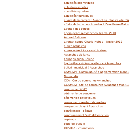
actualités scientifiques
actualités sociales
actualités sportives
actualités touristiques
affaire de la caméra : Avranches Infos vs ville d
affaire de la caméra interdite à Donville-les-Bains
agenda des sorties
apéro géant à Avranches 1er mai 2010
Arnaud Beltrame
attentat contre Charlie Hebdo - janvier 2016
autres actualités
autres actualités avranchinaises
Avranches vigilance
barrages sur la Sélune
big brother - vidéosurveillance à Avranches
bulletin municipal à Avranches
CAMSMN - Communauté d'agglomération Mont-Sa
Normandie
CCA - Cté de communes Avranches
CCAMSM - Cté de communes Avranches Mont-Sai
cérémonie D-DAY
cérémonie de souvenirs
cérémonies patriotiques
commune nouvelle d'Avranches
compteurs Linky à Avranches
conférences - débats
contournement "est" d'Avranches
copinage
coup de gueule
COVID-19 coronavirus