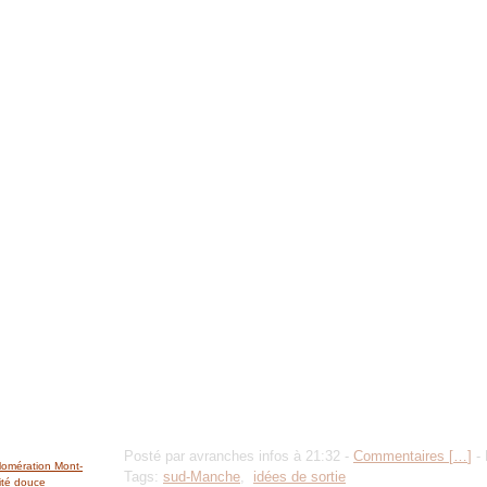
Posté par avranches infos à 21:32 -
Commentaires [
…
]
- 
lomération Mont-
Tags:
sud-Manche
,
idées de sortie
ité douce