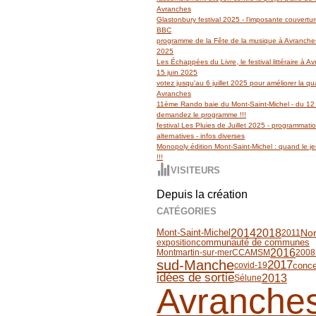
Avranches
Glastonbury festival 2025 - l'imposante couvertu
BBC
programme de la Fête de la musique à Avranches
2025
Les Échappées du Livre, le festival littéraire à 
15 juin 2025
votez jusqu'au 6 juillet 2025 pour améliorer la qua
Avranches
11ème Rando baie du Mont-Saint-Michel - du 12 
demandez le programme !!!
festival Les Pluies de Juillet 2025 - programmati
alternatives - infos diverses
Monopoly édition Mont-Saint-Michel : quand le jeu
!!!
VISITEURS
Depuis la création
CATÉGORIES
2014
2018
No
Mont-Saint-Michel
2011
communauté de communes
exposition
2016
Montmartin-sur-mer
CCAMSM
2008
sud-Manche
2017
conce
covid-19
idées de sortie
2013
Sélune
Avranche