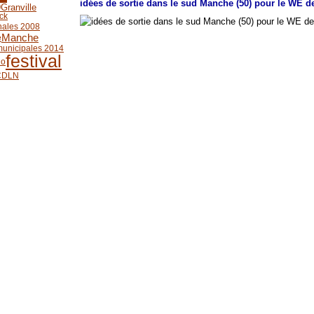
idées de sortie dans le sud Manche (50) pour le WE de
9
Granville
ock
nales 2008
Manche
e
municipales 2014
festival
do
CDLN