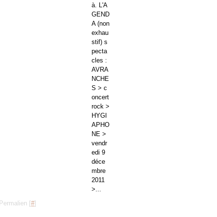
à. L'A
GEND
A (non
exhau
stif) s
pecta
cles :
AVRA
NCHE
S > c
oncert
rock >
HYGI
APHO
NE >
vendr
edi 9
déce
mbre
2011
>...
Permalien [
#
]