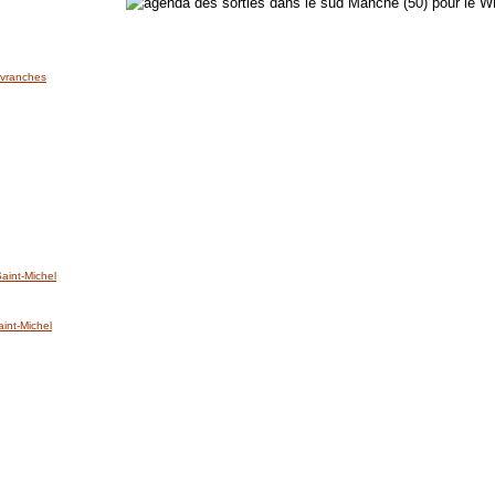
'Avranches
int-Michel
nt-Michel