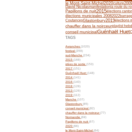
200
le Mont-Saint-Michel
2020
culture
David Nicolas
manifestation
la route du r
2015
Papillons de nuit
élections canto
élections municipales 2008
2022
barrag
2019
Glastonbury
Coutances
élections 
chauffer dans la noirceur
playlist heb
Guénhaël Huet
conseil municipal
TAGS
Avranches
(1020)
festival
(359)
sud-Manche
(234)
2015
(168)
idées de sortie
(153)
2017
(151)
Guénhaël Huet
(148)
2014
(141)
2016
(140)
2018
(128)
2013
(126)
2019
(112)
Manche
(107)
Glastonbury
(85)
conseil municipal
(82)
chauffer dans la noirceur
(77)
Normandie
(69)
Papillons de nuit
(67)
2020
(66)
le Mont-Saint-Michel
(64)