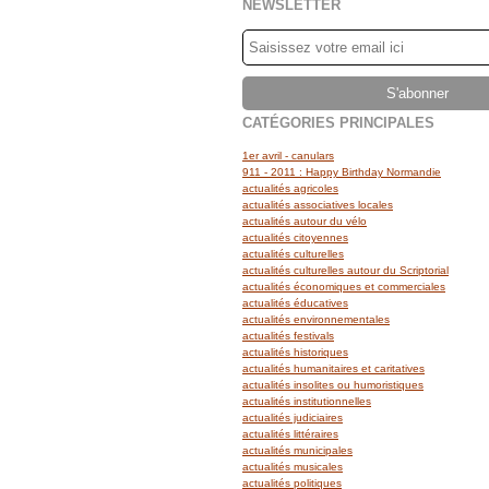
NEWSLETTER
CATÉGORIES PRINCIPALES
1er avril - canulars
911 - 2011 : Happy Birthday Normandie
actualités agricoles
actualités associatives locales
actualités autour du vélo
actualités citoyennes
actualités culturelles
actualités culturelles autour du Scriptorial
actualités économiques et commerciales
actualités éducatives
actualités environnementales
actualités festivals
actualités historiques
actualités humanitaires et caritatives
actualités insolites ou humoristiques
actualités institutionnelles
actualités judiciaires
actualités littéraires
actualités municipales
actualités musicales
actualités politiques