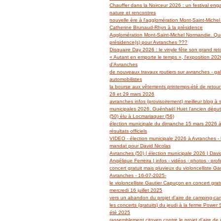
Janvier
Février
Mars
Avril
Mai
(14)
(27)
(29)
(19)
(14)
Chauffer dans la Noirceur 2026 : un festival en
Janvier
Février
Mars
Avril
(6)
(62)
(18)
(14)
nature et rencontres
Janvier
Février
Mars
(6)
(39)
(13)
nouvelle ère à l'agglomération Mont-Saint-Miche
Janvier
Février
(2)
(5)
Catherine Brunaud-Rhyn à la présidence
Janvier
(3)
Agglomération Mont-Saint-Michel Normandie. Quel
présidence(s) pour Avranches ???
Disquaire Day 2026 : le vinyle fête son grand retou
« Autant en emporte le temps », l'exposition 2026
d'Avranches
de nouveaux travaux routiers sur avranches - gal
automobilistes
la bourse aux vêtements printemps-été de retour
28 et 29 mars 2026
avranches infos (provisoirement) meilleur blog à 
municipales 2026. Guénhaël Huet l'ancien dépu
(50) élu à Locmariaquer (56)
élection municipale du dimanche 15 mars 2026 à
résultats officiels
VIDEO - élection municipale 2026 à Avranches - l
mandat pour David Nicolas
Avranches (50) | élection municipale 2026 | Davi
Angélique Ferreira | infos - vidéos - photos - prof
concert gratuit mais pluvieux du violoncelliste G
Avranches - 16-07-2025-
le violoncelliste Gautier Capuçon en concert grat
mercredi 16 juillet 2025
vers un abandon du projet d'aire de camping-ca
les concerts (gratuits) du jeudi à la ferme Power
été 2025
rassemblement citoyen contre le projet d'aire de