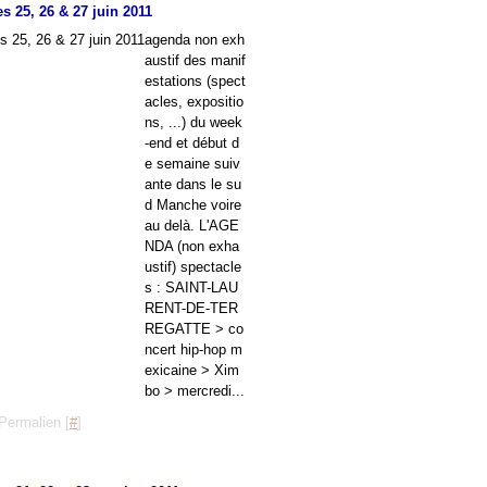
s 25, 26 & 27 juin 2011
agenda non exh
austif des manif
estations (spect
acles, expositio
ns, ...) du week
-end et début d
e semaine suiv
ante dans le su
d Manche voire
au delà. L'AGE
NDA (non exha
ustif) spectacle
s : SAINT-LAU
RENT-DE-TER
REGATTE > co
ncert hip-hop m
exicaine > Xim
bo > mercredi...
Permalien [
#
]