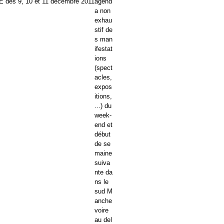
agend
a non
exhau
stif de
s man
ifestat
ions
(spect
acles,
expos
itions,
...) du
week-
end et
début
de se
maine
suiva
nte da
ns le
sud M
anche
voire
au del