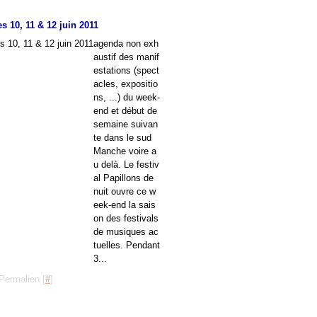
s 10, 11 & 12 juin 2011
agenda non exh
austif des manif
estations (spect
acles, expositio
ns, ...) du week-
end et début de
semaine suivan
te dans le sud
Manche voire a
u delà. Le festiv
al Papillons de
nuit ouvre ce w
eek-end la sais
on des festivals
de musiques ac
tuelles. Pendant
3...
Permalien [
#
]