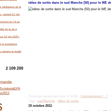
idées de sortie dans le sud Manche (50) pour le WE de
re médiatique de la
 - samedi 21 juin
Avranches du 13 au
lité de la vie à
au 14 juin 2025 -
on & animations
 rattrape le réalité
2 109 200
rmandie
Scriptorial
EPR
2012
rt
Posté par avranches infos à 18:48 -
Commentaires [
…
]
- 
s
Tags:
sud-Manche
,
idées de sortie
19 octobre 2011