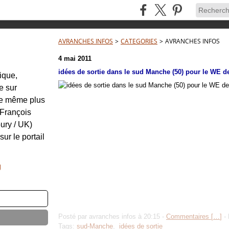
AVRANCHES INFOS
>
CATEGORIES
>
AVRANCHES INFOS
4 mai 2011
idées de sortie dans le sud Manche (50) pour le WE de
tique,
e sur
re même plus
: François
ury / UK)
sur le portail
g
Posté par avranches infos à 20:15 -
Commentaires [
…
]
- 
Tags:
sud-Manche
,
idées de sortie