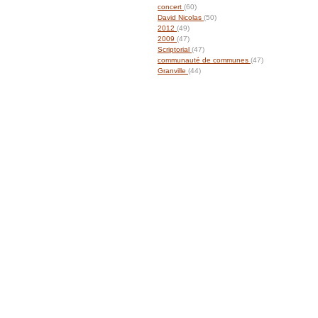
concert
(60)
David Nicolas
(50)
2012
(49)
2009
(47)
Scriptorial
(47)
communauté de communes
(47)
Granville
(44)