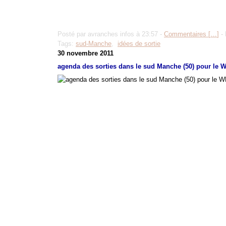
Posté par avranches infos à 23:57 -
Commentaires [
…
]
- 
Tags:
sud-Manche
,
idées de sortie
30 novembre 2011
agenda des sorties dans le sud Manche (50) pour le W