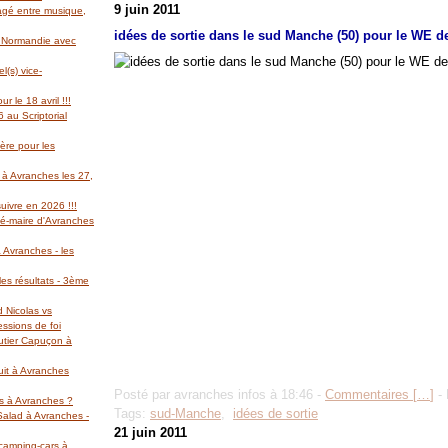
9 juin 2011
gagé entre musique,
idées de sortie dans le sud Manche (50) pour le WE de
l Normandie avec
(s) vice-
r le 18 avril !!!
 au Scriptorial
ère pour les
 à Avranches les 27,
suivre en 2026 !!!
té-maire d'Avranches
 Avranches - les
es résultats - 3ème
d Nicolas vs
essions de foi
autier Capuçon à
uit à Avranches
Posté par avranches infos à 18:46 -
Commentaires [
…
]
- 
rs à Avranches ?
Tags:
sud-Manche
,
idées de sortie
 Salad à Avranches -
21 juin 2011
 camping-cars à