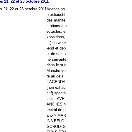
s 21, 22 et 23 octobre 2011
Agenda no
n exhaustif
des manife
stations (sp
ectacles, e
xpositions,
...) du week
-end et déb
ut de semai
ne suivante
dans le sud
Manche voi
re au delà.
L'AGENDA
(non exhau
stif) specta
cles : AVR
ANCHES >
récital de pi
ano > MAR
INA BELO
GORODTS