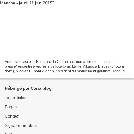
Après une visite à l'Eco-parc du Chêne au Loup à Tirepied et un point-
presse/rencontre avec les élus locaux au bar le Mikado à Brécey (photo à
doite), Nicolas Dupont-Aignan, président du mouvement gaulliste Debout la
France et les principales têtes de...
Hébergé par Canalblog
Top articles
Pages
Contact
Signaler un abus