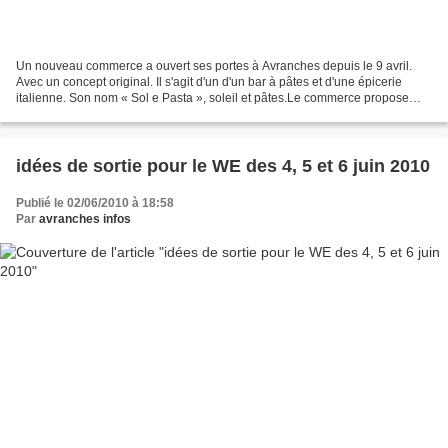
Un nouveau commerce a ouvert ses portes à Avranches depuis le 9 avril.
Avec un concept original. Il s'agit d'un d'un bar à pâtes et d'une épicerie
italienne. Son nom « Sol e Pasta », soleil et pâtes.Le commerce propose
une large variété de pâtes à emporter...
idées de sortie pour le WE des 4, 5 et 6 juin 2010
Publié le 02/06/2010 à 18:58
Par
avranches infos