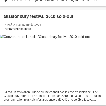
spectacles : théâtre > Cigalon , comédie de Marcel Pagnol, interprété par la
Cie la Belle-Andrine > Avranches...
Glastonbury festival 2010 sold-out
Publié le 05/10/2009 à 22:29
Par
avranches infos
S'il y a un festival en Europe qui ne connait pas la crise c'est bien celui de
Glastonbury. Alors qu'il n'aura lieu qu'en juin 2010 (du 23 au 27 juin), que la
programmation musicale n'est pas encore dévoilée, le célèbre festival
anglais est d'ores et...