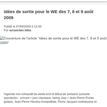
idées de sortie pour le WE des 7, 8 et 9 août
2009
Publié le 07/08/2009 à 12:00
Par
avranches infos
l'agenda non exhaustif du week-end et début de semaine suivante :
spectacles : concert > jazz classique, swing, bop > Jean-Pierre Poirier
guitare, Jean-Pierre Hervieu trompettiste, Pierre Jacquet contrebasse et
François Delaroque batterie > Edenville...