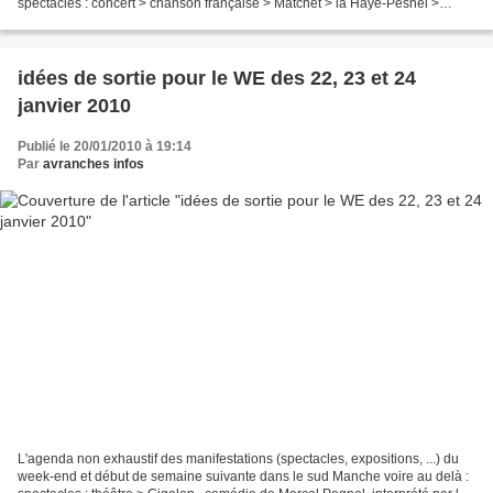
spectacles : concert > chanson française > Matchet > la Haye-Pesnel >
espace du Bocage > vendredi 5 février...
idées de sortie pour le WE des 22, 23 et 24
janvier 2010
Publié le 20/01/2010 à 19:14
Par
avranches infos
L'agenda non exhaustif des manifestations (spectacles, expositions, ...) du
week-end et début de semaine suivante dans le sud Manche voire au delà :