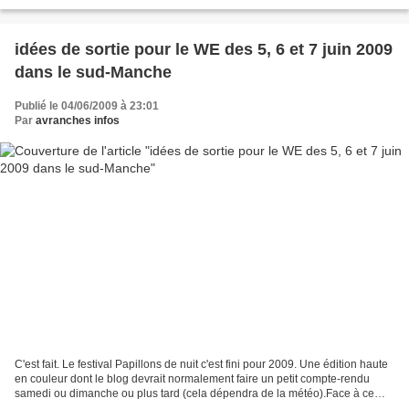
/ 15,20€ > infos : 02.33.68.33.27....
idées de sortie pour le WE des 5, 6 et 7 juin 2009
dans le sud-Manche
Publié le 04/06/2009 à 23:01
Par
avranches infos
C'est fait. Le festival Papillons de nuit c'est fini pour 2009. Une édition haute
en couleur dont le blog devrait normalement faire un petit compte-rendu
samedi ou dimanche ou plus tard (cela dépendra de la météo).Face à ce
mastodonte qui a accueilli...