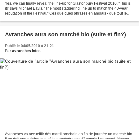
Yes, we can finally reveal the line-up for Glastonbury Festival 2010. "This is
it!" says Michael Eavis. "The most staggering line up to match the 40-year
reputation of the Festival." Ces quelques phrases en anglais - que tout le
monde aura compris (n'est-ce...
Avranches aura son marché bio (suite et fin?)
Publié le 04/05/2010 à 21:21
Par
avranches infos
Avranches va accueillir dès mardi prochain en fin de journée un marché bio.
Il ne doit son existence qu'à la persévérance d'Aymeric Leprovost, éleveur-