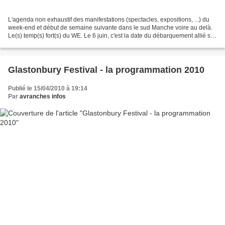
L'agenda non exhaustif des manifestations (spectacles, expositions, ...) du
week-end et début de semaine suivante dans le sud Manche voire au delà.
Le(s) temp(s) fort(s) du WE. Le 6 juin, c'est la date du débarquement allié sur
nos plages normandes dont...
Glastonbury Festival - la programmation 2010
Publié le 15/04/2010 à 19:14
Par
avranches infos