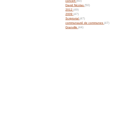
concert
(60)
David Nicolas
(50)
2012
(49)
2009
(47)
Scriptorial
(47)
communauté de communes
(47)
Granville
(44)