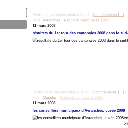
Posté par avranches infos à 09:44 -
Commentaires [
…
]
- 
Tags:
Avranches
,
élections municipales 2008
11 mars 2008
résultats du 1er tour des cantonales 2008 dans le su
Posté par avranches infos à 19:15 -
Commentaires [
…
]
- 
Tags:
Manche
,
élections cantonales 2008
11 mars 2008
les conseillers municipaux d'Avranches, cuvée 2008
Ve
on