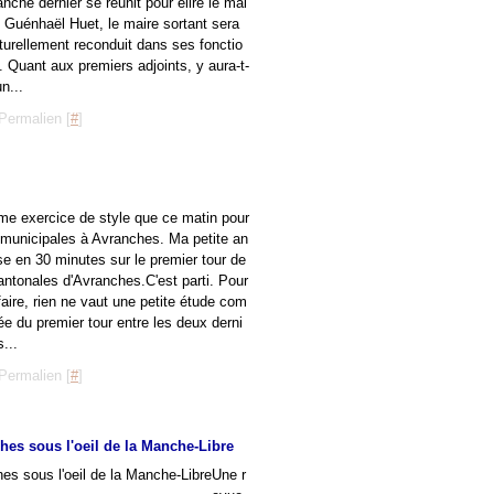
nche dernier se réunit pour élire le mai
. Guénhaël Huet, le maire sortant sera
turellement reconduit dans ses fonctio
. Quant aux premiers adjoints, y aura-t-
un...
Permalien [
#
]
e exercice de style que ce matin pour
 municipales à Avranches. Ma petite an
se en 30 minutes sur le premier tour de
antonales d'Avranches.C'est parti. Pour
faire, rien ne vaut une petite étude com
ée du premier tour entre les deux derni
s...
Permalien [
#
]
hes sous l'oeil de la Manche-Libre
Une r