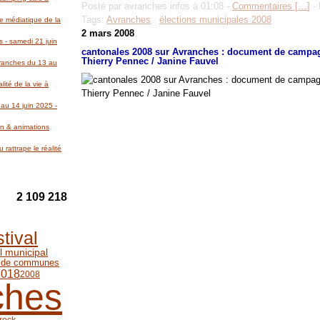
Posté par avranches infos à 01:08 -
Commentaires [
…
]
- 
Tags:
Avranches
,
élections municipales 2008
re médiatique de la
2 mars 2008
 - samedi 21 juin
cantonales 2008 sur Avranches : document de campag
Thierry Pennec / Janine Fauvel
Avranches du 13 au
lité de la vie à
au 14 juin 2025 -
on & animations
 rattrape le réalité
2 109 218
stival
l municipal
 de communes
2018
2008
ches
 rock