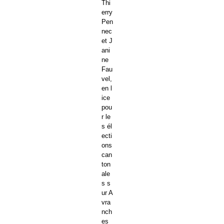
Thi
erry
Pen
nec
et J
ani
ne
Fau
vel,
en l
ice
pou
r le
s él
ecti
ons
can
ton
ale
s s
ur A
vra
nch
es