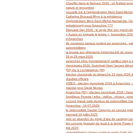
Janvier
Février
Mars
Avril
Mai
(14)
(27)
(29)
(19)
(14)
Chauffer dans la Noirceur 2026 : un festival en
Janvier
Février
Mars
Avril
(6)
(62)
(18)
(14)
nature et rencontres
Janvier
Février
Mars
(6)
(39)
(13)
nouvelle ère à l'agglomération Mont-Saint-Miche
Janvier
Février
(2)
(5)
Catherine Brunaud-Rhyn à la présidence
Janvier
(3)
Agglomération Mont-Saint-Michel Normandie. Quel
présidence(s) pour Avranches ???
Disquaire Day 2026 : le vinyle fête son grand retou
« Autant en emporte le temps », l'exposition 2026
d'Avranches
de nouveaux travaux routiers sur avranches - gal
automobilistes
la bourse aux vêtements printemps-été de retour
28 et 29 mars 2026
avranches infos (provisoirement) meilleur blog à 
municipales 2026. Guénhaël Huet l'ancien dépu
(50) élu à Locmariaquer (56)
élection municipale du dimanche 15 mars 2026 à
résultats officiels
VIDEO - élection municipale 2026 à Avranches - l
mandat pour David Nicolas
Avranches (50) | élection municipale 2026 | Davi
Angélique Ferreira | infos - vidéos - photos - prof
concert gratuit mais pluvieux du violoncelliste G
Avranches - 16-07-2025-
le violoncelliste Gautier Capuçon en concert grat
mercredi 16 juillet 2025
vers un abandon du projet d'aire de camping-ca
les concerts (gratuits) du jeudi à la ferme Power
été 2025
rassemblement citoyen contre le projet d'aire de