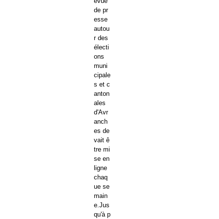
evue
de pr
esse
autou
r des
électi
ons
muni
cipale
s et c
anton
ales
d'Avr
anch
es de
vait ê
tre mi
se en
ligne
chaq
ue se
main
e.Jus
qu'à p