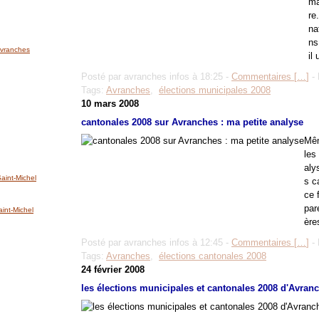
ma
re
na
ns
'Avranches
il 
Posté par avranches infos à 18:25 -
Commentaires [
…
]
- 
Tags:
Avranches
,
élections municipales 2008
10 mars 2008
cantonales 2008 sur Avranches : ma petite analyse
Mêm
les
aly
int-Michel
s c
ce 
par
nt-Michel
ère
Posté par avranches infos à 12:45 -
Commentaires [
…
]
- 
Tags:
Avranches
,
élections cantonales 2008
24 février 2008
les élections municipales et cantonales 2008 d'Avranc