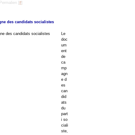
Permalien [
#
]
ne des candidats socialistes
Le
doc
um
ent
de
ca
mp
agn
e d
es
can
did
ats
du
part
i so
ciali
ste,