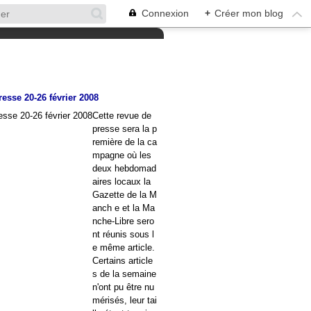
Connexion
+
Créer mon blog
esse 20-26 février 2008
Cette revue de
presse sera la p
remière de la ca
mpagne où les
deux hebdomad
aires locaux la
Gazette de la M
anch e et la Ma
nche-Libre sero
nt réunis sous l
e même article.
Certains article
s de la semaine
n'ont pu être nu
mérisés, leur tai