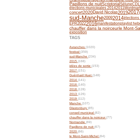
Scriptorial
Papillons de nuit
Sélune
CD
élections municipales 2014
2011
Montmart
2017
2019
David Nicolas
concert
2020
sud-Manche
2014
2009
élections
2016
EPR
2022
manifestation
playlist he
chauffer dans la noirceur
le Mont-Sa
exposition
TAGS
Avranches
(1020)
festival
(359)
sud-Manche
(234)
2015
(168)
idées de sortie
(153)
2017
(151)
Guénhaël Huet
(148)
2014
(141)
2016
(140)
2018
(128)
2013
(126)
2019
(112)
Manche
(107)
Glastonbury
(85)
conseil municipal
(82)
chauffer dans la noirceur
(77)
Normandie
(69)
Papillons de nuit
(67)
2020
(66)
le Mont-Saint-Michel
(64)