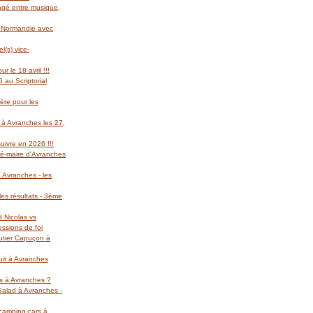
gagé entre musique,
l Normandie avec
(s) vice-
r le 18 avril !!!
 au Scriptorial
ère pour les
 à Avranches les 27,
suivre en 2026 !!!
té-maire d'Avranches
 Avranches - les
es résultats - 3ème
d Nicolas vs
essions de foi
autier Capuçon à
uit à Avranches
rs à Avranches ?
 Salad à Avranches -
 camping-cars à