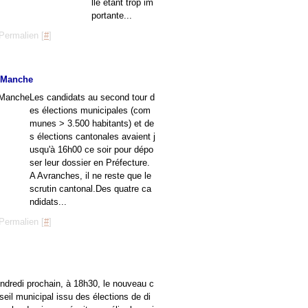
lle étant trop im
portante...
Permalien [
#
]
d-Manche
Les candidats au second tour d
es élections municipales (com
munes > 3.500 habitants) et de
s élections cantonales avaient j
usqu'à 16h00 ce soir pour dépo
ser leur dossier en Préfecture.
A Avranches, il ne reste que le
scrutin cantonal.Des quatre ca
ndidats...
Permalien [
#
]
ndredi prochain, à 18h30, le nouveau c
seil municipal issu des élections de di