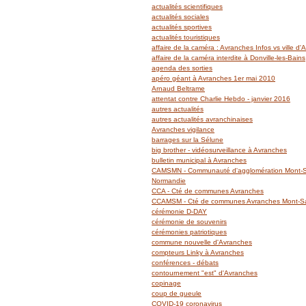
actualités scientifiques
actualités sociales
actualités sportives
actualités touristiques
affaire de la caméra : Avranches Infos vs ville d
affaire de la caméra interdite à Donville-les-Bains
agenda des sorties
apéro géant à Avranches 1er mai 2010
Arnaud Beltrame
attentat contre Charlie Hebdo - janvier 2016
autres actualités
autres actualités avranchinaises
Avranches vigilance
barrages sur la Sélune
big brother - vidéosurveillance à Avranches
bulletin municipal à Avranches
CAMSMN - Communauté d'agglomération Mont-Sa
Normandie
CCA - Cté de communes Avranches
CCAMSM - Cté de communes Avranches Mont-Sai
cérémonie D-DAY
cérémonie de souvenirs
cérémonies patriotiques
commune nouvelle d'Avranches
compteurs Linky à Avranches
conférences - débats
contournement "est" d'Avranches
copinage
coup de gueule
COVID-19 coronavirus