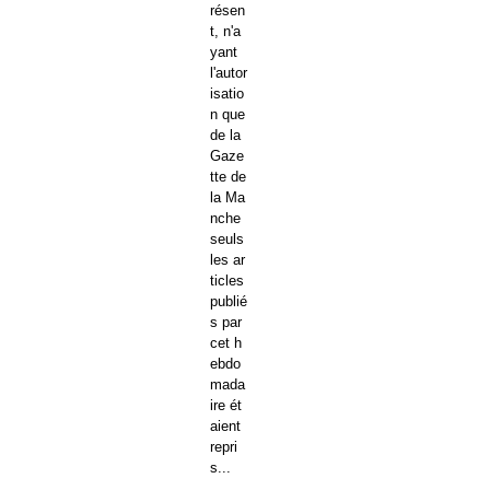
résen
t, n'a
yant
l'autor
isatio
n que
de la
Gaze
tte de
la Ma
nche
seuls
les ar
ticles
publié
s par
cet h
ebdo
mada
ire ét
aient
repri
s...