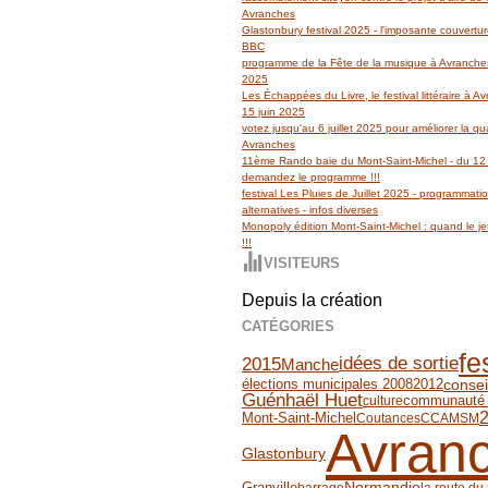
Avranches
Glastonbury festival 2025 - l'imposante couvertu
BBC
programme de la Fête de la musique à Avranches
2025
Les Échappées du Livre, le festival littéraire à 
15 juin 2025
votez jusqu'au 6 juillet 2025 pour améliorer la qua
Avranches
11ème Rando baie du Mont-Saint-Michel - du 12 
demandez le programme !!!
festival Les Pluies de Juillet 2025 - programmati
alternatives - infos diverses
Monopoly édition Mont-Saint-Michel : quand le jeu
!!!
VISITEURS
Depuis la création
CATÉGORIES
fe
2015
idées de sortie
Manche
2012
consei
élections municipales 2008
Guénhaël Huet
communauté
culture
Mont-Saint-Michel
Coutances
CCAMSM
Avran
Glastonbury
Granville
Normandie
barrage
la route du