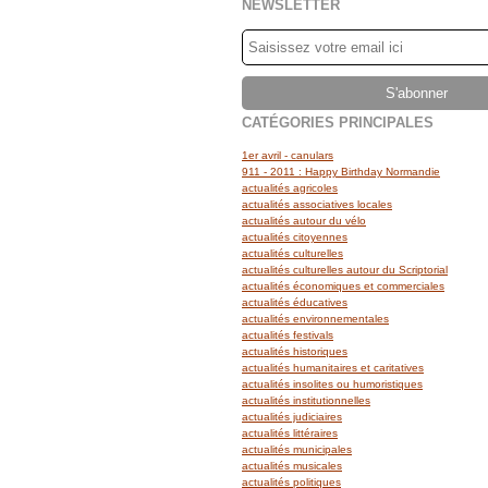
NEWSLETTER
CATÉGORIES PRINCIPALES
1er avril - canulars
911 - 2011 : Happy Birthday Normandie
actualités agricoles
actualités associatives locales
actualités autour du vélo
actualités citoyennes
actualités culturelles
actualités culturelles autour du Scriptorial
actualités économiques et commerciales
actualités éducatives
actualités environnementales
actualités festivals
actualités historiques
actualités humanitaires et caritatives
actualités insolites ou humoristiques
actualités institutionnelles
actualités judiciaires
actualités littéraires
actualités municipales
actualités musicales
actualités politiques