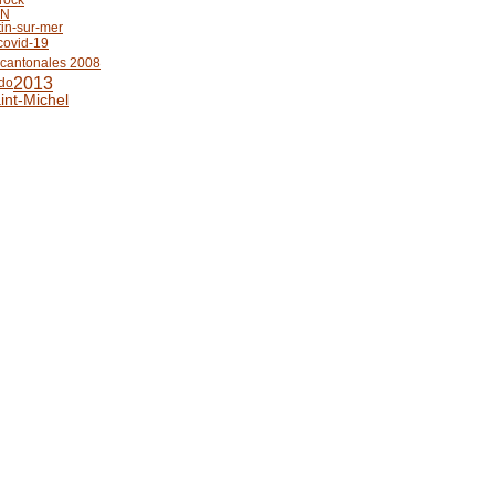
LN
in-sur-mer
covid-19
 cantonales 2008
2013
bdo
int-Michel