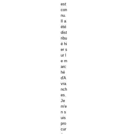
est
con
nu.
Il a
été
dist
ribu
é hi
er s
ur l
e m
arc
hé
d'A
vra
nch
es.
Je
m'e
n s
uis
pro
cur