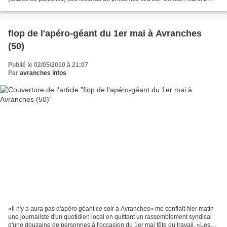
mars le festival les vieilles...
flop de l'apéro-géant du 1er mai à Avranches
(50)
Publié le 02/05/2010 à 21:07
Par
avranches infos
«Il n'y a aura pas d'apéro géant ce soir à Avranches» me confiait hier matin
une journaliste d'un quotidien local en quittant un rassemblement syndical
d'une douzaine de personnes à l'occasion du 1er mai fête du travail. «Les