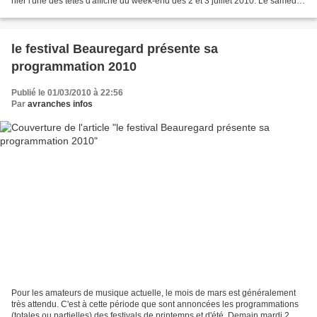
hier l'une des têtes d'affiche du week-end des 2 et 3 juillet 2010. Le samedi 3
juillet, le parc...
le festival Beauregard présente sa
programmation 2010
Publié le 01/03/2010 à 22:56
Par
avranches infos
Pour les amateurs de musique actuelle, le mois de mars est généralement
très attendu. C'est à cette période que sont annoncées les programmations
(totales ou partielles) des festivals de printemps et d'été. Demain mardi 2