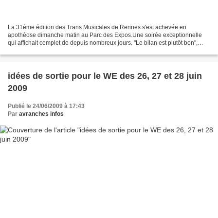
La 31ème édition des Trans Musicales de Rennes s'est achevée en
apothéose dimanche matin au Parc des Expos.Une soirée exceptionnelle
qui affichait complet de depuis nombreux jours. "Le bilan est plutôt bon",
confit la co-directrice du festival Béatrice...
idées de sortie pour le WE des 26, 27 et 28 juin
2009
Publié le 24/06/2009 à 17:43
Par
avranches infos