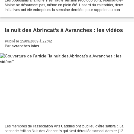
Les opposants à la ligne Très Haute Tension (400.000 volts) Normandie-
Maine ne désarment pas, même en plein été. Hasard du calendrier, deux
initiatives ont été entreprises la semaine dernière pour rappeler au bon
souvenir des gouvernants et des responsables...
la nuit des Abrincat's à Avranches : les vidéos
Publié le 15/09/2009 à 22:42
Par
avranches infos
Les membres de l'association Arts Caddies ont tout lieu d'être satisfait. La
seconde édition Nuit des Abrincat's qui s'est déroulée samedi dernier (12